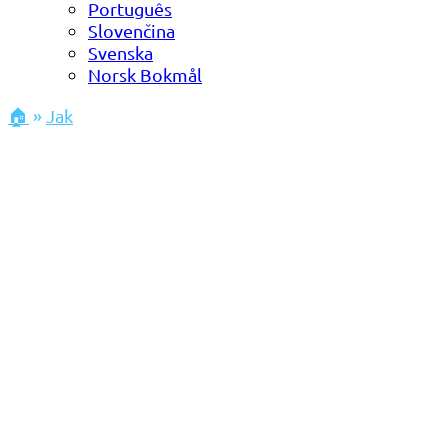
Português
Slovenčina
Svenska
Norsk Bokmål
🏠
»
Jak