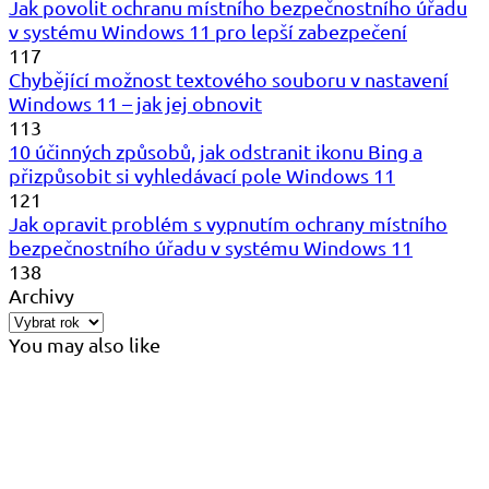
Jak povolit ochranu místního bezpečnostního úřadu
v systému Windows 11 pro lepší zabezpečení
117
Chybějící možnost textového souboru v nastavení
Windows 11 – jak jej obnovit
113
10 účinných způsobů, jak odstranit ikonu Bing a
přizpůsobit si vyhledávací pole Windows 11
121
Jak opravit problém s vypnutím ochrany místního
bezpečnostního úřadu v systému Windows 11
138
Archivy
You may also like