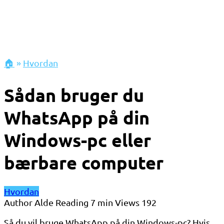
🏠
»
Hvordan
Sådan bruger du
WhatsApp på din
Windows-pc eller
bærbare computer
Hvordan
Author
Alde
Reading
7 min
Views
192
Så du vil bruge WhatsApp på din Windows-pc? Hvis