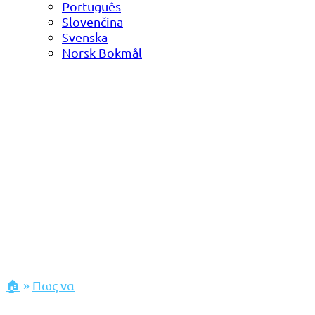
Português
Slovenčina
Svenska
Norsk Bokmål
🏠
»
Πως να