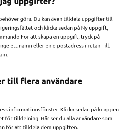
jag uppgifter?
behöver göra. Du kan även tilldela uppgifter till
igeringsfältet och klicka sedan på Ny uppgift,
ommando För att skapa en uppgift, tryck på
Ange ett namn eller en e-postadress i rutan Till.
tum.
er till flera användare
a dess informationsfönster. Klicka sedan på knappen
et för tilldelning. Här ser du alla användare som
amn för att tilldela dem uppgiften.