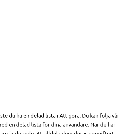
te du ha en delad lista i Att göra. Du kan följa vår
d en delad lista för dina användare. När du har
dare är du redo att tilldela dem deras uppgifter!