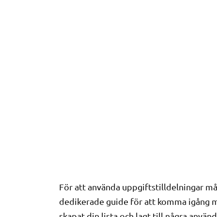
För att använda uppgiftstilldelningar mås
dedikerade guide för att komma igång me
skapat din lista och lagt till några använ