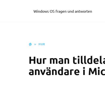
Skip
to
Windows OS fragen und antworten
content
🏠
»
HUR
Hur man tilldela
användare i Mi