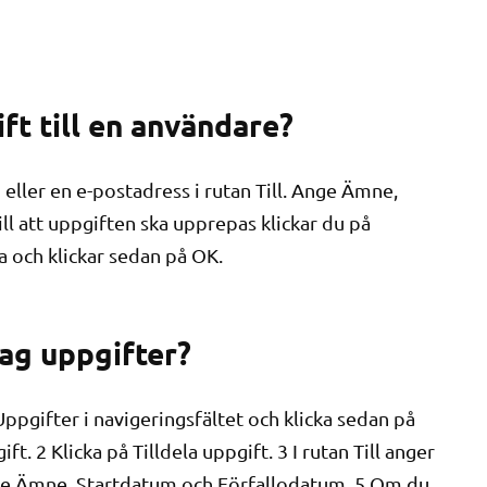
ift till en användare?
 eller en e-postadress i rutan Till. Ange Ämne,
l att uppgiften ska upprepas klickar du på
ha och klickar sedan på OK.
jag uppgifter?
 Uppgifter i navigeringsfältet och klicka sedan på
t. 2 Klicka på Tilldela uppgift. 3 I rutan Till anger
nge Ämne, Startdatum och Förfallodatum. 5 Om du