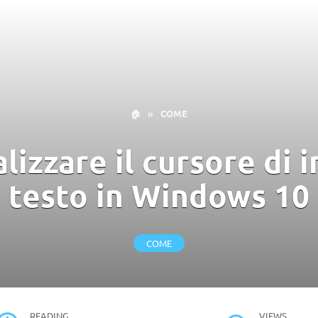
🏠
»
COME
izzare il cursore di 
testo in Windows 10
COME
READING
VIEWS