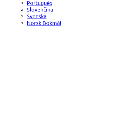
Português
Slovenčina
Svenska
Norsk Bokmål