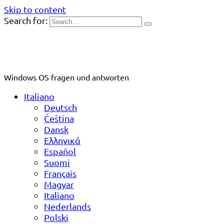
Skip to content
Search for:
Windows OS fragen und antworten
Italiano
Deutsch
Čeština
Dansk
Ελληνικά
Español
Suomi
Français
Magyar
Italiano
Nederlands
Polski