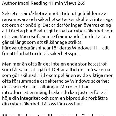
Author
Imani
Reading
11 min
Views
269
Sekretess är
de
heta ämnet i tiden. I guldåldern av
ransomware och säkerhetsattacker skulle vi inte säga
att oron är onödig. Det är därför ingen överraskning
att företag har ökat utgifterna för cybersäkerhet som
ett svar. Microsoft är inte främmande för detta, och
går så långt som att tillkännage strikta
hårdvarubegränsningar för deras Windows 11 – allt
för att förbättra deras säkerhetsspel.
Men mer än ofta är det inte en enda stor katastrof
som får saker att gå fel. Det är alltid de små sakerna
som gör skillnad. Till exempel är en av de viktiga men
ofta försummade aspekterna av Windows-säkerhet
dess sekretessinställningar. Microsoft har
introducerat en mängd saker du kan justera för att
höja din integritet och som en biprodukt förbättra
din cybersäkerhet. Låt oss lära oss hur.