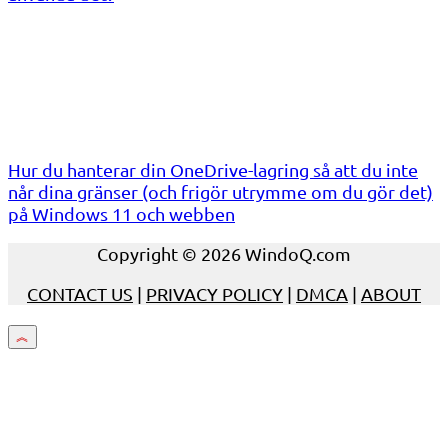
Hur du hanterar din OneDrive-lagring så att du inte
når dina gränser (och frigör utrymme om du gör det)
på Windows 11 och webben
Copyright © 2026 WindoQ.com
CONTACT US
|
PRIVACY POLICY
|
DMCA
|
ABOUT