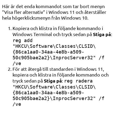
Här är det enda kommandot som tar bort menyn
”Visa fler alternativ” i Windows 11 och återställer
hela högerklicksmenyn från Windows 10.
Kopiera och klistra in följande kommando i
Stiga på
Windows Terminal och tryck sedan på
:
reg add
"HKCU\Software\Classes\CLSID\
{86ca1aa0-34aa-4e8b-a509-
50c905bae2a2}\InprocServer32" /f
/ve
För att återgå till standarden i Windows 11,
kopiera och klistra in följande kommando och
Stiga på
tryck sedan på
:
reg radera
"HKCU\Software\Classes\CLSID\
{86ca1aa0-34aa-4e8b-a509-
50c905bae2a2}\InprocServer32" /f
/ve