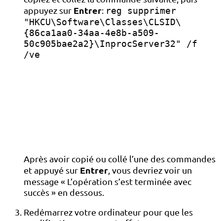
Entrer
appuyez sur
:
reg supprimer
"HKCU\Software\Classes\CLSID\
{86ca1aa0-34aa-4e8b-a509-
50c905bae2a2}\InprocServer32" /f
/ve
Après avoir copié ou collé l’une des commandes
Entrer
et appuyé sur
, vous devriez voir un
message « L’opération s’est terminée avec
succès » en dessous.
Redémarrez votre ordinateur pour que les