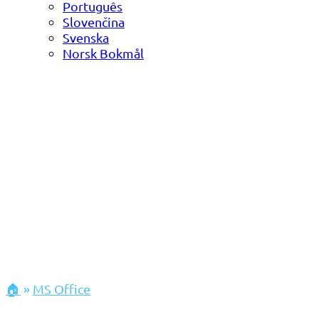
Português
Slovenčina
Svenska
Norsk Bokmål
🏠
»
MS Office