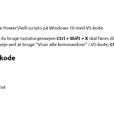
tte PowerShell-scripts på Windows 10 med VS-kode.
Ctrl + Shift + X
al du bruge tastaturgenvejen
skal føres d
Ct
veje ved at bruge “Viser alle kommandoer” i VS-kode,
-kode
ivt