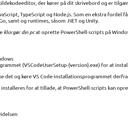
 kildekodeeditor, der kører på dit skrivebord og er til
ript, TypeScript og Node.js. Som en ekstra fordel får 
 Go, samt og runtimes, såsom .NET og Unity.
re
klargør din pc
at oprette PowerShell-scripts på Windo
indows
rogrammet (VSCodeUserSetup-{version}.exe) for at insta
kke det og køre VS Code-installationsprogrammet derfra
nstalleres for at tillade, at PowerShell-scripts kan opre
videlsen