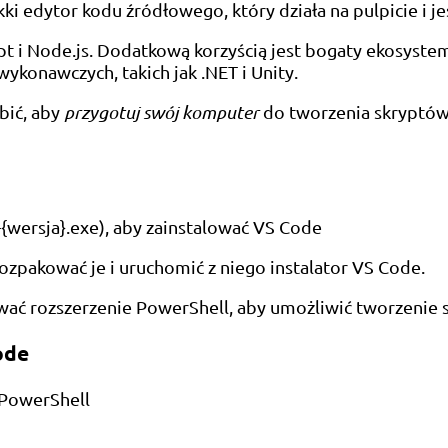
ki edytor kodu źródłowego, który działa na pulpicie i 
 i Node.js. Dodatkową korzyścią jest bogaty ekosyste
wykonawczych, takich jak .NET i Unity.
bić, aby
przygotuj swój komputer
do tworzenia skryptów
{wersja}.exe), aby zainstalować VS Code
zpakować je i uruchomić z niego instalator VS Code.
wać rozszerzenie PowerShell, aby umożliwić tworzenie
ode
 PowerShell