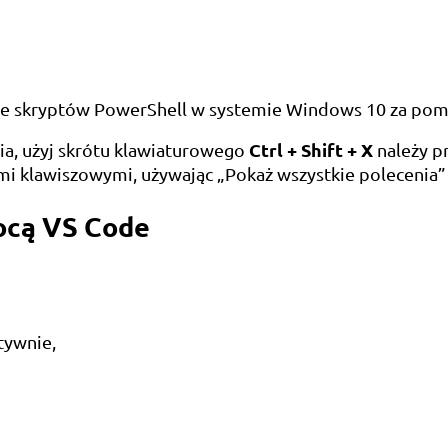
ie skryptów PowerShell w systemie Windows 10 za po
Ctrl + Shift + X
nia, użyj skrótu klawiaturowego
należy p
ami klawiszowymi, używając „Pokaż wszystkie polecenia
ocą VS Code
tywnie,