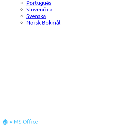
Português
Slovenčina
Svenska
Norsk Bokmål
🏠
»
MS Office