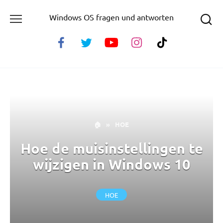
Skip
Windows OS fragen und antworten
to
content
🏠
»
HOE
Hoe de muisinstellingen te
wijzigen in Windows 10
HOE