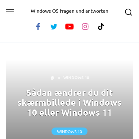
Skip
Windows OS fragen und antworten
to
content
🏠
»
WINDOWS 10
Sådan ændrer du dit
skærmbillede i Windows
10 eller Windows 11
WINDOWS 10