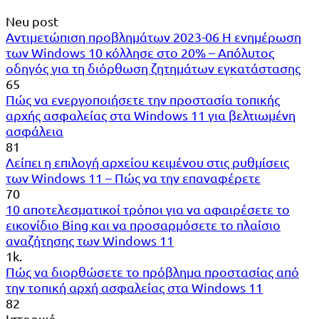
Neu post
Αντιμετώπιση προβλημάτων 2023-06 Η ενημέρωση
των Windows 10 κόλλησε στο 20% – Απόλυτος
οδηγός για τη διόρθωση ζητημάτων εγκατάστασης
65
Πώς να ενεργοποιήσετε την προστασία τοπικής
αρχής ασφαλείας στα Windows 11 για βελτιωμένη
ασφάλεια
81
Λείπει η επιλογή αρχείου κειμένου στις ρυθμίσεις
των Windows 11 – Πώς να την επαναφέρετε
70
10 αποτελεσματικοί τρόποι για να αφαιρέσετε το
εικονίδιο Bing και να προσαρμόσετε το πλαίσιο
αναζήτησης των Windows 11
1k.
Πώς να διορθώσετε το πρόβλημα προστασίας από
την τοπική αρχή ασφαλείας στα Windows 11
82
Ιστορικό