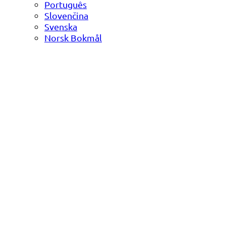
Português
Slovenčina
Svenska
Norsk Bokmål