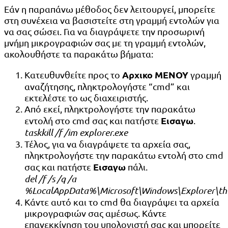
Εάν η παραπάνω μέθοδος δεν λειτουργεί, μπορείτε
στη συνέχεια να βασιστείτε στη γραμμή εντολών για
να σας σώσει. Για να διαγράψετε την προσωρινή
μνήμη μικρογραφιών σας με τη γραμμή εντολών,
ακολουθήστε τα παρακάτω βήματα:
Αρχικο ΜΕΝΟΥ
Κατευθυνθείτε προς το
γραμμή
αναζήτησης, πληκτρολογήστε “cmd” και
εκτελέστε το ως διαχειριστής.
Από εκεί, πληκτρολογήστε την παρακάτω
Εισαγω
εντολή στο cmd σας και πατήστε
.
taskkill /f /im explorer.exe
Τέλος, για να διαγράψετε τα αρχεία σας,
πληκτρολογήστε την παρακάτω εντολή στο cmd
Εισαγω
σας και πατήστε
πάλι.
del /f /s /q /a
%LocalAppData%\Microsoft\Windows\Explorer\th
Κάντε αυτό και το cmd θα διαγράψει τα αρχεία
μικρογραφιών σας αμέσως. Κάντε
επανεκκίνηση του υπολογιστή σας και μπορείτε