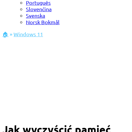
Português
Slovenčina
Svenska
Norsk Bokmål
🏠
»
Windows 11
Jak wyczyścić pamięć