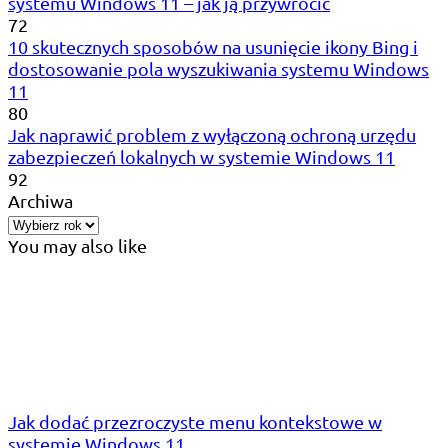
systemu Windows 11 – jak ją przywrócić
72
10 skutecznych sposobów na usunięcie ikony Bing i
dostosowanie pola wyszukiwania systemu Windows
11
80
Jak naprawić problem z wyłączoną ochroną urzędu
zabezpieczeń lokalnych w systemie Windows 11
92
Archiwa
You may also like
Jak dodać przezroczyste menu kontekstowe w
systemie Windows 11