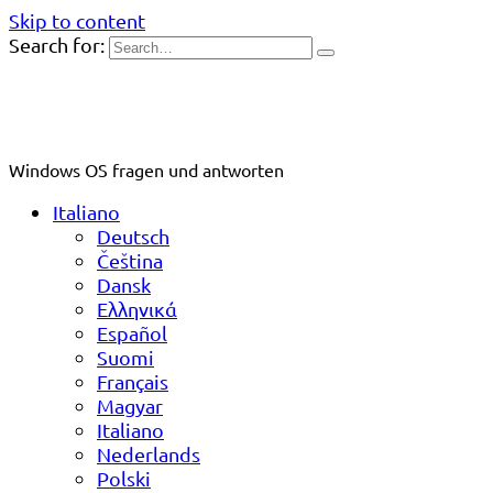
Skip to content
Search for:
Windows OS fragen und antworten
Italiano
Deutsch
Čeština
Dansk
Ελληνικά
Español
Suomi
Français
Magyar
Italiano
Nederlands
Polski