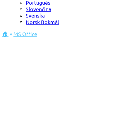
Português
Slovenčina
Svenska
Norsk Bokmål
🏠
»
MS Office