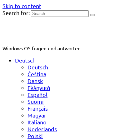
Skip to content
Search for:
Windows OS fragen und antworten
Deutsch
Deutsch
Čeština
Dansk
Ελληνικά
Español
Suomi
Français
Magyar
Italiano
Nederlands
Polski