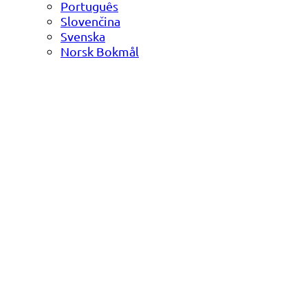
Português
Slovenčina
Svenska
Norsk Bokmål