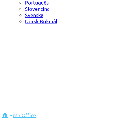
Português
Slovenčina
Svenska
Norsk Bokmål
🏠
»
MS Office