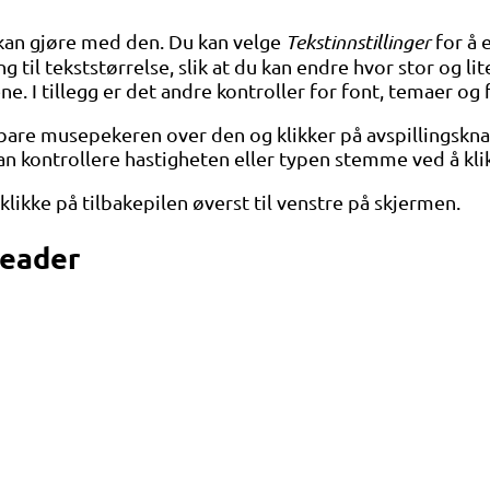
 kan gjøre med den. Du kan velge
Tekstinnstillinger
for å 
ng til tekststørrelse, slik at du kan endre hvor stor og 
e. I tillegg er det andre kontroller for font, temaer og 
du bare musepekeren over den og klikker på avspillingsk
an kontrollere hastigheten eller typen stemme ved å kli
likke på tilbakepilen øverst til venstre på skjermen.
Reader