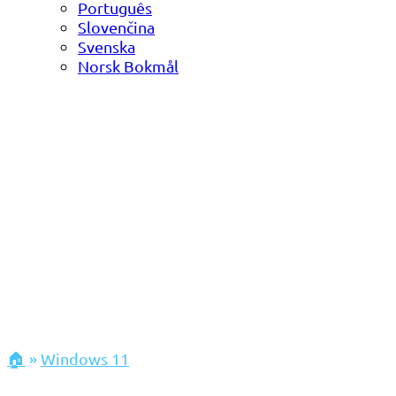
Português
Slovenčina
Svenska
Norsk Bokmål
🏠
»
Windows 11