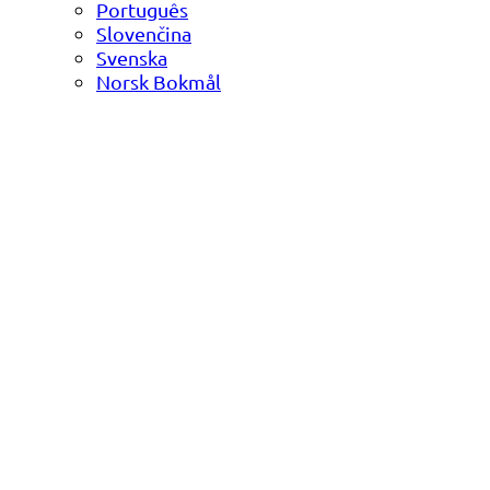
Português
Slovenčina
Svenska
Norsk Bokmål