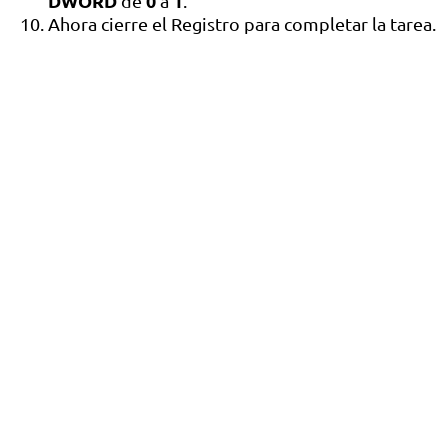
DWORD
0
1
de
a
.
Ahora cierre el Registro para completar la tarea.