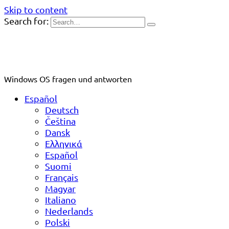
Skip to content
Search for:
Windows OS fragen und antworten
Español
Deutsch
Čeština
Dansk
Ελληνικά
Español
Suomi
Français
Magyar
Italiano
Nederlands
Polski