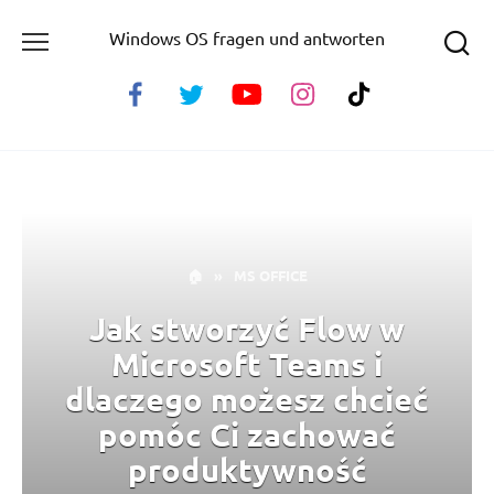
Skip
Windows OS fragen und antworten
to
content
🏠
»
MS OFFICE
Jak stworzyć Flow w
Microsoft Teams i
dlaczego możesz chcieć
pomóc Ci zachować
produktywność