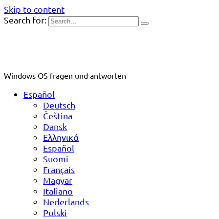
Skip to content
Search for:
Windows OS fragen und antworten
Español
Deutsch
Čeština
Dansk
Ελληνικά
Español
Suomi
Français
Magyar
Italiano
Nederlands
Polski