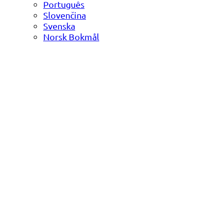
Português
Slovenčina
Svenska
Norsk Bokmål