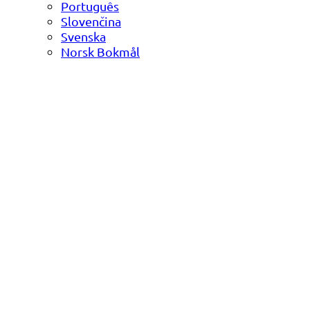
Português
Slovenčina
Svenska
Norsk Bokmål