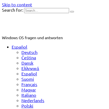
Skip to content
Search for:
Windows OS fragen und antworten
Español
Deutsch
Čeština
Dansk
Ελληνικά
Español
Suomi
Français
Magyar
Italiano
Nederlands
Polski