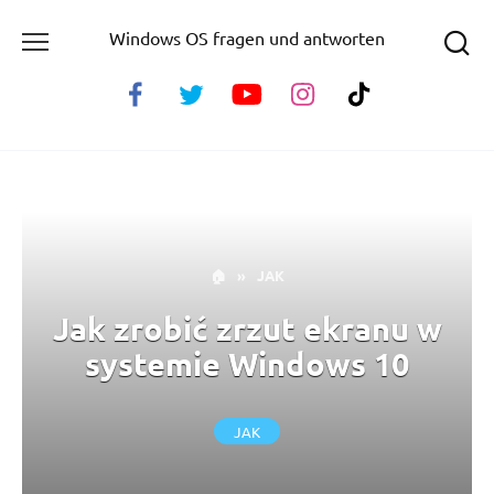
Skip
Windows OS fragen und antworten
to
content
🏠
»
JAK
Jak zrobić zrzut ekranu w
systemie Windows 10
JAK