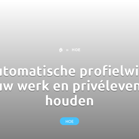
🏠
»
HOE
tomatische profielwis
uw werk en privéleven
houden
HOE