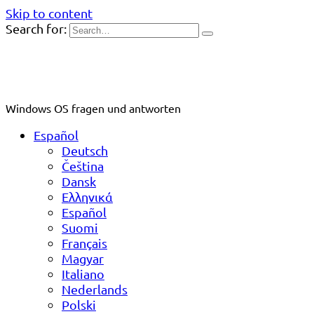
Skip to content
Search for:
Windows OS fragen und antworten
Español
Deutsch
Čeština
Dansk
Ελληνικά
Español
Suomi
Français
Magyar
Italiano
Nederlands
Polski