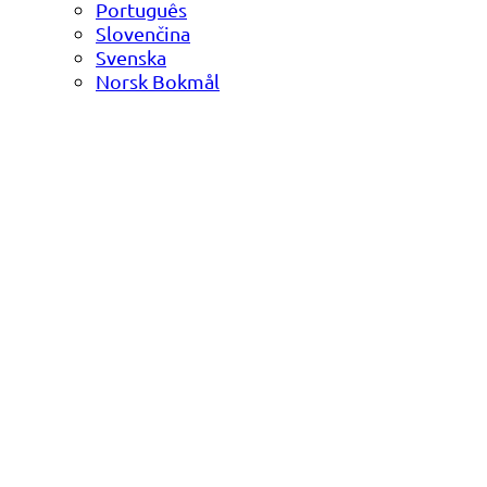
Português
Slovenčina
Svenska
Norsk Bokmål