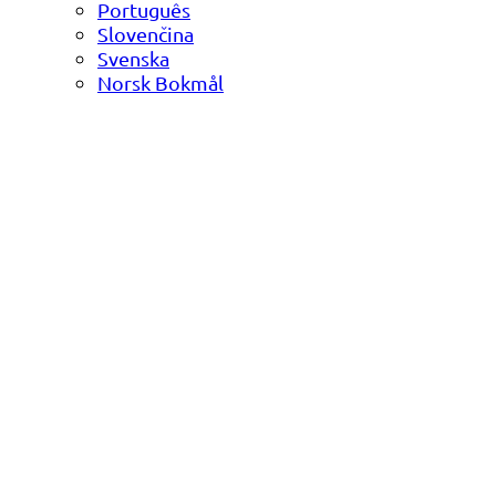
Português
Slovenčina
Svenska
Norsk Bokmål