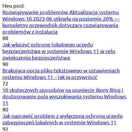
Neu post
Rozwiązywanie problemów Aktualizacja systemu
Windows 10 2023-06 utknęła na poziomie 20% —
kompletny przewodnik dotyczący rozwiązywania
problemów z instalacją
88
Jak włączyć ochronę lokalnego urzędu
bezpieczeństwa w systemie Windows 11 w celu
zwiększenia bezpieczeństwa
90
Brakująca opcja pliku tekstowego w ustawieniach
systemu Windows 11 – jak ją przywrócić
72
10 skutecznych sposobów na usunięcie ikony Bing i
dostosowanie pola wyszukiwania systemu Windows
11
80
Jak naprawić problem z wyłączoną ochroną urzędu
zabezpieczeń lokalnych w systemie Windows 11
92