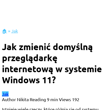
🏠
»
Jak
Jak zmienić domyślną
przeglądarkę
internetową w systemie
Windows 11?
Jak
Author
Nikita
Reading
9 min
Views
192
Istnieje wiele rzeczy, które różnią się od systemu